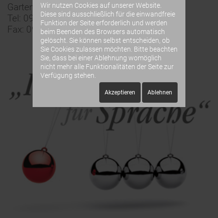
Gartenstraße 34
Wir nutzen Cookies auf unserer Website.
Diese sind ausschließlich für die einwandfreie
Tel: 09333 - 90 33 99
Funktion der Seite erforderlich und werden
Fax: 09333 - 90 41 81
beim Beenden des Browsers automatisch
gelöscht. Sie können selbst entscheiden, ob
Sie Cookies zulassen möchten. Bitte beachten
Sie, dass bei einer Ablehnung womöglich
nicht mehr alle Funktionalitäten der Seite zur
Verfügung stehen.
Akzeptieren
Ablehnen