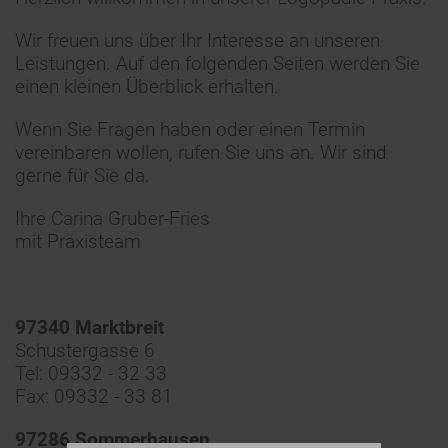
Wir freuen uns über Ihr Interesse an unseren
Leistungen
. Auf den folgenden Seiten werden Sie
einen kleinen Überblick erhalten.
Wenn Sie Fragen haben oder einen Termin
vereinbaren wollen, rufen Sie uns an. Wir sind
gerne für Sie da.
Ihre Carina Gruber-Fries
mit Praxisteam
97340 Marktbreit
Schustergasse 6
Tel: 09332 - 32 33
Fax: 09332 - 33 81
97286 Sommerhausen