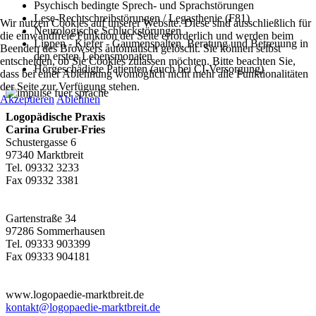
Psychisch bedingte Sprech- und Sprachstörungen
Lese-Rechtschreibstörungen / Legasthenie (F81)
Wir nutzen Cookies auf unserer Website. Diese sind ausschließlich für
Neurologische Schluckstörungen
die einwandfreie Funktion der Seite erforderlich und werden beim
Lippen - Kiefer - Gaumenspalten, Beratung und Betreuung in
Beenden des Browsers automatisch gelöscht. Sie können selbst
den ersten Lebensmonaten
entscheiden, ob Sie Cookies zulassen möchten. Bitte beachten Sie,
Hörgeschädigte Patienten (auch bei CI-Versorgung)
dass bei einer Ablehnung womöglich nicht mehr alle Funktionalitäten
der Seite zur Verfügung stehen.
Akzeptieren
Ablehnen
Logopädische Praxis
Carina Gruber-Fries
Schustergasse 6
97340 Marktbreit
Tel. 09332 3233
Fax 09332 3381
Gartenstraße 34
97286 Sommerhausen
Tel. 09333 903399
Fax 09333 904181
www.logopaedie-marktbreit.de
kontakt@logopaedie-marktbreit.de